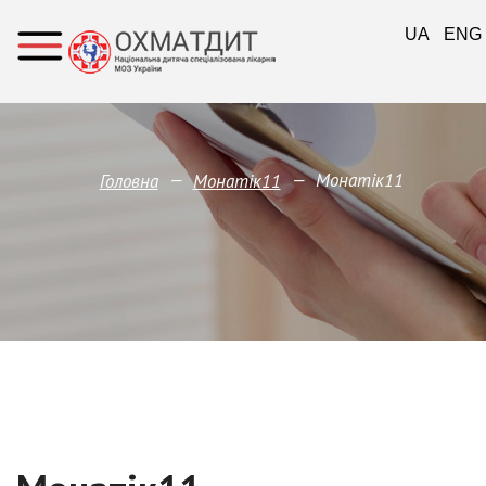
UA
ENG
—
—
Монатік11
Головна
Монатік11