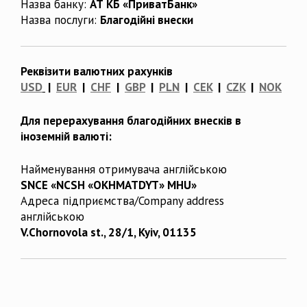
Назва банку:
АТ КБ «ПриватБанк»
Назва послуги:
Благодійні внески
Реквізити валютних рахунків
USD
|
EUR
|
CHF
|
GBP
|
PLN
|
CEK
|
CZK
|
NOK
Для перерахування благодійних внесків в
іноземній валюті:
Найменування отримувача англійською
SNCE «NCSH «OKHMATDYT» MHU»
Адреса підприємства/Company address
англійською
V.Chornovola st., 28/1, Kyiv, 01135