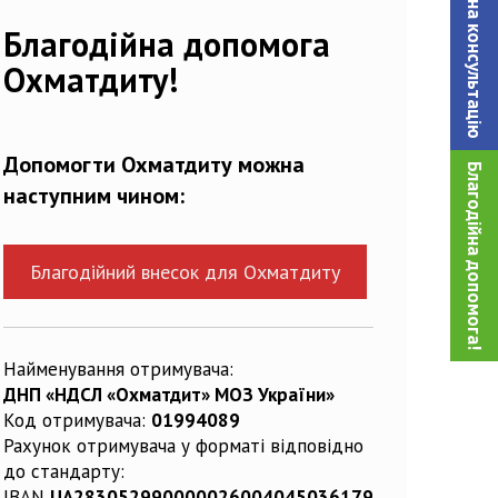
Записатися на консультацiю
Благодійна допомога
Охматдиту!
Допомогти Охматдиту можна
Благодійна допомога!
наступним чином:
Благодійний внесок для Охматдиту
Найменування отримувача:
ДНП «НДСЛ «Охматдит» МОЗ України»
Код отримувача:
01994089
Рахунок отримувача у форматі відповідно
до стандарту:
IBAN
UA283052990000026004045036179