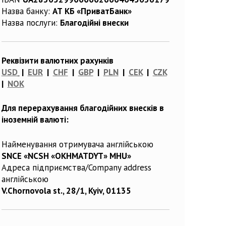
Назва банку:
АТ КБ «ПриватБанк»
Назва послуги:
Благодійні внески
Реквізити валютних рахунків
USD
|
EUR
|
CHF
|
GBP
|
PLN
|
CEK
|
CZK
|
NOK
Для перерахування благодійних внесків в
іноземній валюті:
Найменування отримувача англійською
SNCE «NCSH «OKHMATDYT» MHU»
Адреса підприємства/Company address
англійською
V.Chornovola st., 28/1, Kyiv, 01135