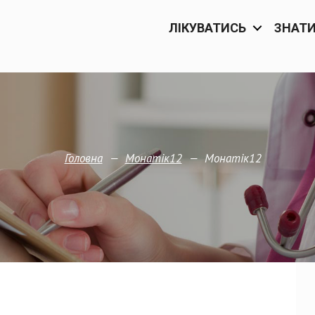
ЛІКУВАТИСЬ
ЗНАТ
—
—
Монатік12
Головна
Монатік12