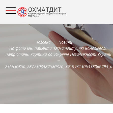
—
—
Головна
Новини
На фото юні пацієнти "Охматдиту", які намалювали
патріотичні картини до 30-річчя Незалежності України
—
236650850_2877303482580370_3919931306338066294_n