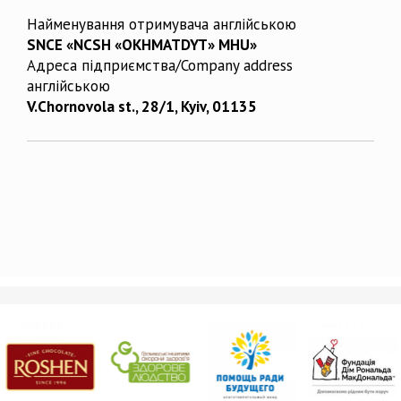
Найменування отримувача англійською
SNCE «NCSH «OKHMATDYT» MHU»
Адреса підприємства/Company address
англійською
V.Chornovola st., 28/1, Kyiv, 01135