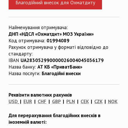
Благодійний внесок для Охматдиту
Найменування отримувача:
ДНП «НДСЛ «Охматдит» МОЗ України»
Код отримувача:
01994089
Рахунок отримувача у форматі відповідно до
стандарту:
IBAN
UA283052990000026004045036179
Назва банку:
АТ КБ «ПриватБанк»
Назва послуги:
Благодійні внески
Реквізити валютних рахунків
USD
|
EUR
|
CHF
|
GBP
|
PLN
|
CEK
|
CZK
|
NOK
Для перерахування благодійних внесків в
іноземній валюті: