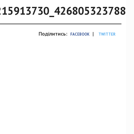
215913730_4268053237888
Поділитись:
|
FACEBOOK
TWITTER