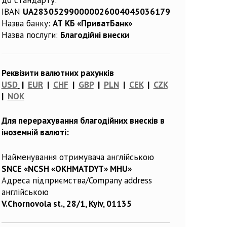
IBAN
UA283052990000026004045036179
Назва банку:
АТ КБ «ПриватБанк»
Назва послуги:
Благодійні внески
Реквізити валютних рахунків
USD
|
EUR
|
CHF
|
GBP
|
PLN
|
CEK
|
CZK
|
NOK
Для перерахування благодійних внесків в
іноземній валюті:
Найменування отримувача англійською
SNCE «NCSH «OKHMATDYT» MHU»
Адреса підприємства/Company address
англійською
V.Chornovola st., 28/1, Kyiv, 01135