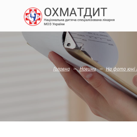
—
—
Головна
Новини
На фото юні 