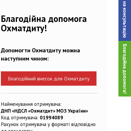
Записатися на консультацiю
82335_n
Благодійна допомога
Охматдиту!
Благодійна допомога!
Допомогти Охматдиту можна
наступним чином:
Благодійний внесок для Охматдиту
Найменування отримувача:
ДНП «НДСЛ «Охматдит» МОЗ України»
Код отримувача:
01994089
Рахунок отримувача у форматі відповідно
до стандарту: