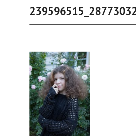
239596515_2877303