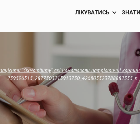
ЛІКУВАТИСЬ
ЗНАТ
пацієнти "Охматдиту", які намалювали патріотичні картини
239596515_2877303215913730_426805323788882335_n