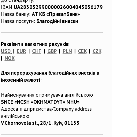
IBAN
UA283052990000026004045036179
Назва банку:
АТ КБ «ПриватБанк»
Назва послуги:
Благодійні внески
Реквізити валютних рахунків
USD
|
EUR
|
CHF
|
GBP
|
PLN
|
CEK
|
CZK
|
NOK
Для перерахування благодійних внесків в
іноземній валюті:
Найменування отримувача англійською
SNCE «NCSH «OKHMATDYT» MHU»
Адреса підприємства/Company address
англійською
V.Chornovola st., 28/1, Kyiv, 01135