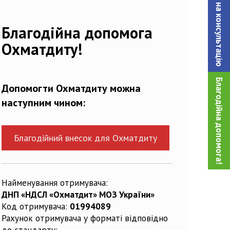
Записатися на консультацiю
Благодійна допомога
Охматдиту!
Благодійна допомога!
Допомогти Охматдиту можна
наступним чином:
Благодійний внесок для Охматдиту
Найменування отримувача:
ДНП «НДСЛ «Охматдит» МОЗ України»
Код отримувача:
01994089
Рахунок отримувача у форматі відповідно
до стандарту: