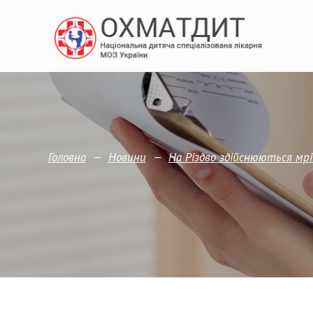
—
—
Головна
Новини
На Різдво здійснюються мрі