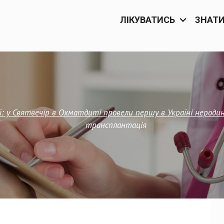
ЛІКУВАТИСЬ
ЗНАТ
ї: у Святвечір в Охматдиті провели першу в Україні нероди
трансплантація