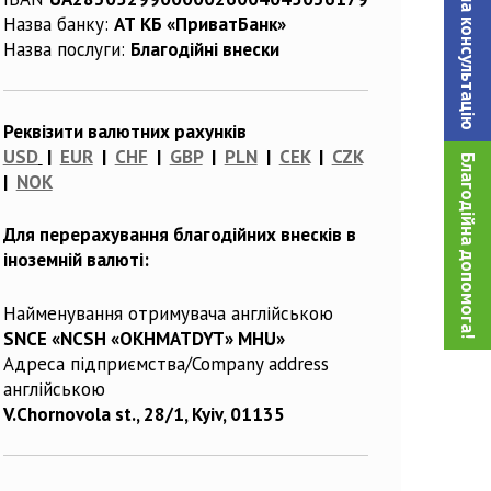
Записатися на консультацiю
Назва банку:
АТ КБ «ПриватБанк»
Назва послуги:
Благодійні внески
Реквізити валютних рахунків
USD
|
EUR
|
CHF
|
GBP
|
PLN
|
CEK
|
CZK
Благодійна допомога!
|
NOK
Для перерахування благодійних внесків в
іноземній валюті:
Найменування отримувача англійською
SNCE «NCSH «OKHMATDYT» MHU»
Адреса підприємства/Company address
англійською
V.Chornovola st., 28/1, Kyiv, 01135