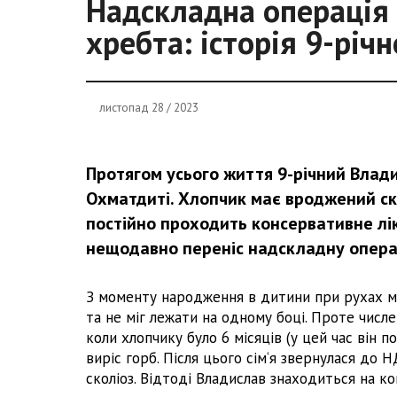
Надскладна операція 
хребта: історія 9-річ
листопад 28 / 2023
Протягом усього життя 9-річний Влади
Охматдиті. Хлопчик має вроджений ско
постійно проходить консервативне ліку
нещодавно переніс надскладну опера
З моменту народження в дитини при рухах мо
та не міг лежати на одному боці. Проте числ
коли хлопчику було 6 місяців (у цей час він по
виріс горб. Після цього сім‘я звернулася до
сколіоз. Відтоді Владислав знаходиться на ко