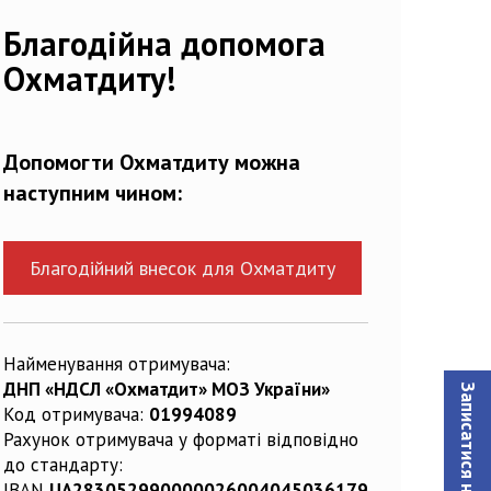
Благодійна допомога
Охматдиту!
Допомогти Охматдиту можна
наступним чином:
Благодійний внесок для Охматдиту
Найменування отримувача:
ДНП «НДСЛ «Охматдит» МОЗ України»
Код отримувача:
01994089
Рахунок отримувача у форматі відповідно
до стандарту:
IBAN
UA283052990000026004045036179