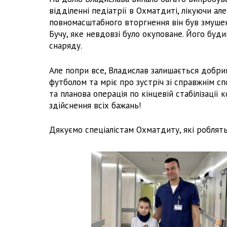
відділенні педіатрії в Охматдиті, лікуючи але
повномасштабного вторгнення він був змушен
Бучу, яке невдовзі було окуповане. Його буд
снаряду.
Але попри все, Владислав залишається добри
футболом та мріє про зустріч зі справжнім с
та планова операція по кінцевій стабілізації 
здійснення всіх бажань!
Дякуємо спеціалістам Охматдиту, які роблят