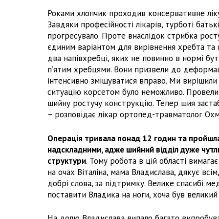
Роками хлопчик проходив консервативне ліку
Завдяки професійності лікарів, турботі бать
прогресувало. Проте внаслідок стрибка рост
єдиним варіантом для вирівнення хребта та 
два напівхребці, яких не повинно в нормі бут
п‘ятим хребцями. Вони призвели до деформаці
інтенсивно зміщуватися вправо. Ми вирішили
ситуацію корсетом було неможливо. Провели 
шийну ростучу конструкцію. Тепер шия застаб
– розповідає лікар ортопед-травматолог Ох
Операція тривала понад 12 годин та пройшла
надскладними, адже шийний відділ дуже чутли
структури
. Тому робота в цій області вимага
на очах Віталіна, мама Владислава, дякує всі
добрі слова, за підтримку. Велике спасибі ме
поставити Владика на ноги, хоча був великий
На долю Владислава випало багато випробуван