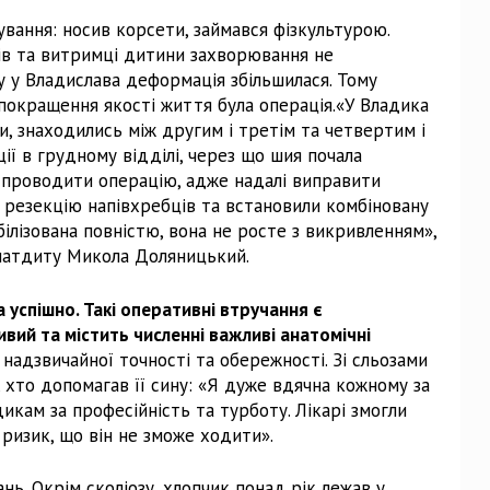
вання: носив корсети, займався фізкультурою.
ків та витримці дитини захворювання не
у у Владислава деформація збільшилася. Тому
покращення якості життя була операція.«У Владика
и, знаходились між другим і третім та четвертим і
ї в грудному відділі, через що шия почала
 проводити операцію, адже надалі виправити
резекцію напівхребців та встановили комбіновану
ілізована повністю, вона не росте з викривленням»,
матдиту Микола Доляницький.
 успішно. Такі оперативні втручання є
вий та містить численні важливі анатомічні
є надзвичайної точності та обережності. Зі сльозами
м, хто допомагав її сину: «Я дуже вдячна кожному за
дикам за професійність та турботу. Лікарі змогли
 ризик, що він не зможе ходити».
ь. Окрім сколіозу, хлопчик понад рік лежав у