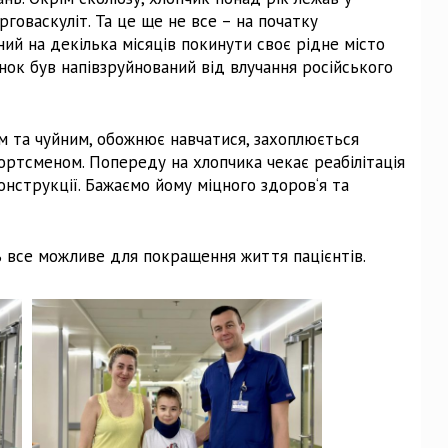
рговаскуліт. Та це ще не все – на початку
ий на декілька місяців покинути своє рідне місто
инок був напівзруйнований від влучання російського
м та чуйним, обожнює навчатися, захоплюється
портсменом. Попереду на хлопчика чекає реабілітація
конструкції. Бажаємо йому міцного здоров‘я та
ь все можливе для покращення життя пацієнтів.