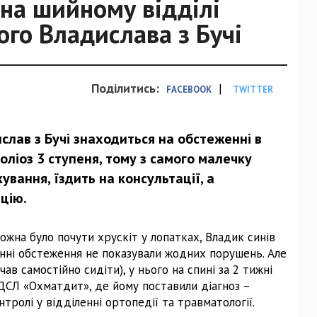
на шийному відділі
ного Владислава з Бучі
Поділитись:
|
FACEBOOK
TWITTER
слав з Бучі знаходиться на обстеженні в
ліоз 3 ступеня, тому з самого малечку
вання, їздить на консультації, а
цію.
жна було почути хрускіт у лопатках, Владик синів
енні обстеження не показували жодних порушень. Але
чав самостійно сидіти), у нього на спині за 2 тижні
 НДСЛ «Охматдит», де йому поставили діагноз –
нтролі у відділенні ортопедії та травматології.