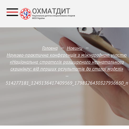
—
—
Головна
Новини
Науково-практична конференція з міжнародною участю
«Національна стратегія розширеного неонатального
скринінгу: від перших результатів до сталої моделі»
—
514277181_1245136417409569_1798326430327956650_n