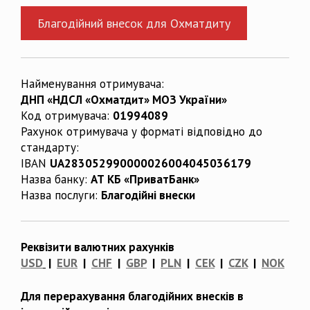
Благодійний внесок для Охматдиту
Найменування отримувача:
ДНП «НДСЛ «Охматдит» МОЗ України»
Код отримувача:
01994089
Рахунок отримувача у форматі відповідно до
стандарту:
IBAN
UA283052990000026004045036179
Назва банку:
АТ КБ «ПриватБанк»
Назва послуги:
Благодійні внески
Реквізити валютних рахунків
USD
|
EUR
|
CHF
|
GBP
|
PLN
|
CEK
|
CZK
|
NOK
Для перерахування благодійних внесків в