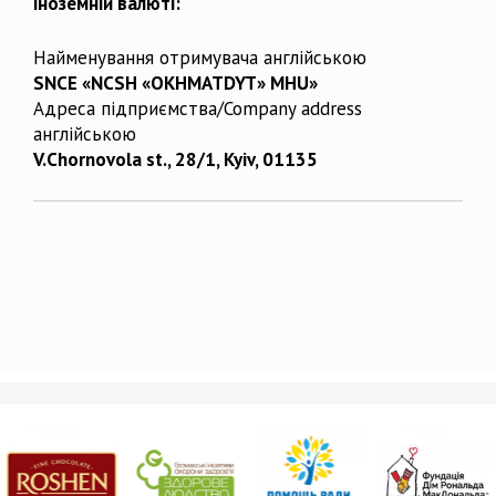
іноземній валюті:
Найменування отримувача англійською
SNCE «NCSH «OKHMATDYT» MHU»
Адреса підприємства/Company address
англійською
V.Chornovola st., 28/1, Kyiv, 01135