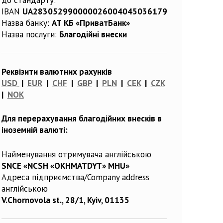
IBAN
UA283052990000026004045036179
Назва банку:
АТ КБ «ПриватБанк»
Назва послуги:
Благодійні внески
Реквізити валютних рахунків
USD
|
EUR
|
CHF
|
GBP
|
PLN
|
CEK
|
CZK
|
NOK
Для перерахування благодійних внесків в
іноземній валюті:
Найменування отримувача англійською
SNCE «NCSH «OKHMATDYT» MHU»
Адреса підприємства/Company address
англійською
V.Chornovola st., 28/1, Kyiv, 01135