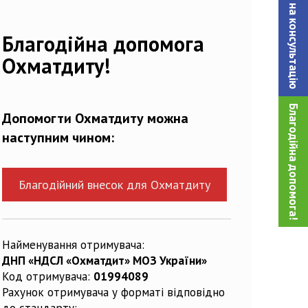
Записатися на консультацiю
Благодійна допомога
Охматдиту!
Благодійна допомога!
Допомогти Охматдиту можна
наступним чином:
Благодійний внесок для Охматдиту
Найменування отримувача:
ДНП «НДСЛ «Охматдит» МОЗ України»
Код отримувача:
01994089
Рахунок отримувача у форматі відповідно
до стандарту: