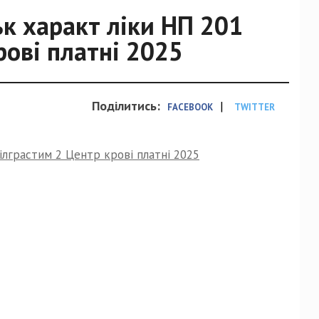
ьк характ ліки НП 201
рові платні 2025
Поділитись:
|
FACEBOOK
TWITTER
філграстим 2 Центр крові платні 2025