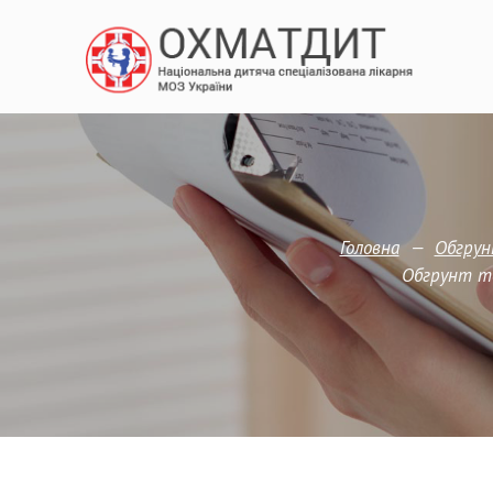
—
Головна
Обгрун
Обгрунт те