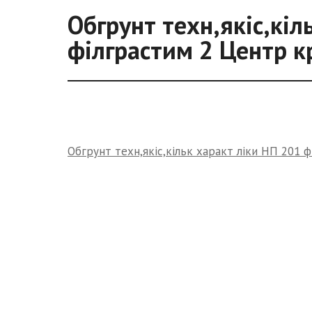
Обгрунт техн,якіс,кіл
філграстим 2 Центр к
Обгрунт техн,якіс,кільк характ ліки НП 201 