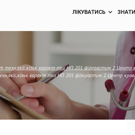
ЛІКУВАТИСЬ
ЗНАТ
т техн,якіс,кільк характ ліки НП 201 філграстим 2 Центр 
хн,якіс,кільк характ ліки НП 201 філграстим 2 Центр кров