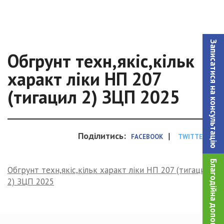
Записатися на консультацiю
Обгрунт техн,якіс,кільк
характ ліки НП 207
(тигацил 2) ЗЦП 2025
Поділитись:
|
FACEBOOK
TWITTER
Благодійна допомога!
Обгрунт техн,якіс,кільк характ ліки НП 207 (тигацил
2) ЗЦП 2025