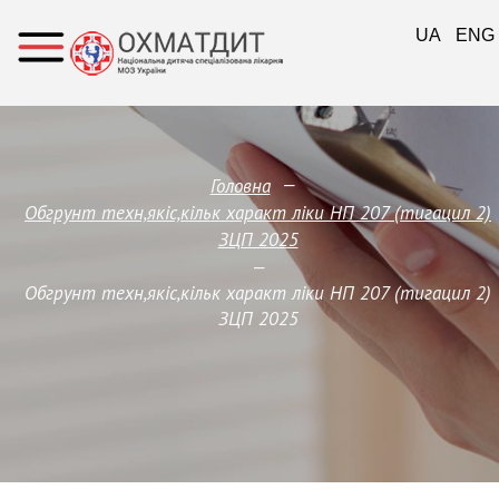
UA
ENG
—
Головна
Обгрунт техн,якіс,кільк характ ліки НП 207 (тигацил 2)
ЗЦП 2025
—
Обгрунт техн,якіс,кільк характ ліки НП 207 (тигацил 2)
ЗЦП 2025