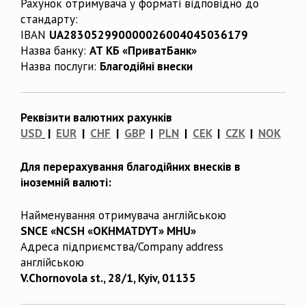
Рахунок отримувача у форматі відповідно до
стандарту:
IBAN
UA283052990000026004045036179
Назва банку:
АТ КБ «ПриватБанк»
Назва послуги:
Благодійні внески
Реквізити валютних рахунків
USD
|
EUR
|
CHF
|
GBP
|
PLN
|
CEK
|
CZK
|
NOK
Для перерахування благодійних внесків в
іноземній валюті:
Найменування отримувача англійською
SNCE «NCSH «OKHMATDYT» MHU»
Адреса підприємства/Company address
англійською
V.Chornovola st., 28/1, Kyiv, 01135