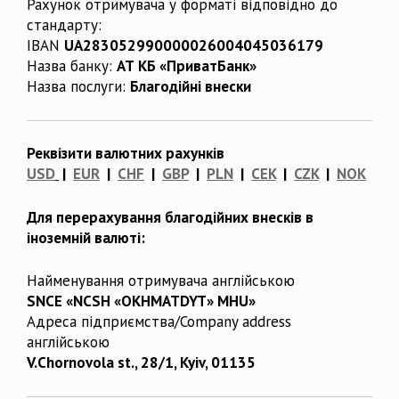
Рахунок отримувача у форматі відповідно до
стандарту:
IBAN
UA283052990000026004045036179
Назва банку:
АТ КБ «ПриватБанк»
Назва послуги:
Благодійні внески
Реквізити валютних рахунків
USD
|
EUR
|
CHF
|
GBP
|
PLN
|
CEK
|
CZK
|
NOK
Для перерахування благодійних внесків в
іноземній валюті:
Найменування отримувача англійською
SNCE «NCSH «OKHMATDYT» MHU»
Адреса підприємства/Company address
англійською
V.Chornovola st., 28/1, Kyiv, 01135