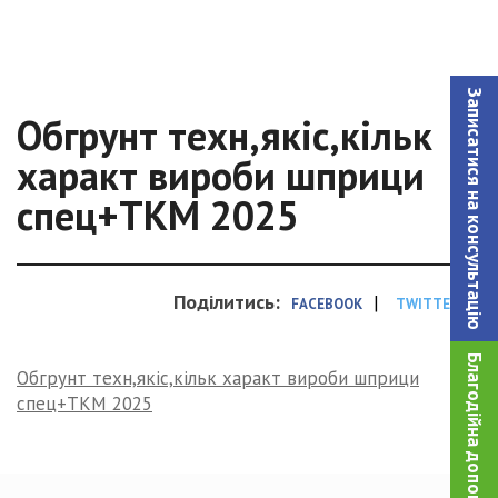
Записатися на консультацiю
Обгрунт техн,якіс,кільк
характ вироби шприци
спец+ТКМ 2025
Поділитись:
|
FACEBOOK
TWITTER
Благодійна допомога!
Обгрунт техн,якіс,кільк характ вироби шприци
спец+ТКМ 2025