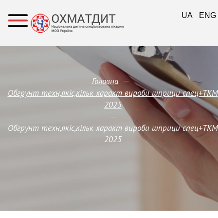
UA
ENG
—
Головна
Обгрунт техн,якіс,кільк характ вироби шприци спец+ТКМ
2025
—
Обгрунт техн,якіс,кільк характ вироби шприци спец+ТКМ
2025