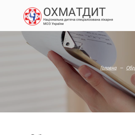
—
Головна
Обг