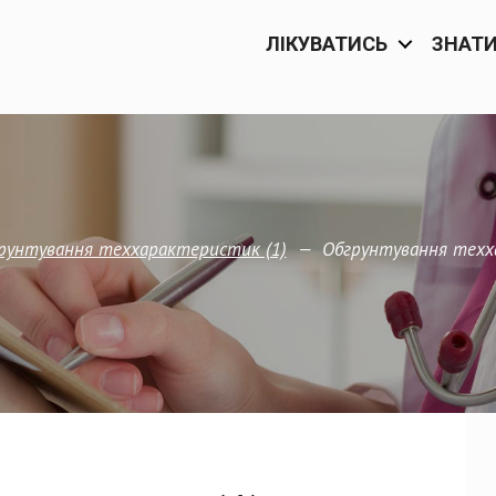
ЛІКУВАТИСЬ
ЗНАТ
—
Обгрунтування техх
рунтування теххарактеристик (1)