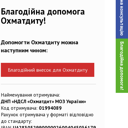
Записатися на консультацiю
Благодійна допомога
Охматдиту!
Допомогти Охматдиту можна
Благодійна допомога!
наступним чином:
Благодійний внесок для Охматдиту
Найменування отримувача:
ДНП «НДСЛ «Охматдит» МОЗ України»
Код отримувача:
01994089
Рахунок отримувача у форматі відповідно
до стандарту:
IBAN
UA283052990000026004045036179