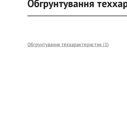
Обгрунтування теххар
Обгрунтування теххарактеристик (1)