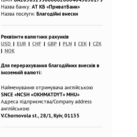
Назва банку:
АТ КБ «ПриватБанк»
Назва послуги:
Благодійні внески
Реквізити валютних рахунків
USD
|
EUR
|
CHF
|
GBP
|
PLN
|
CEK
|
CZK
|
NOK
Для перерахування благодійних внесків в
іноземній валюті:
Найменування отримувача англійською
SNCE «NCSH «OKHMATDYT» MHU»
Адреса підприємства/Company address
англійською
V.Chornovola st., 28/1, Kyiv, 01135