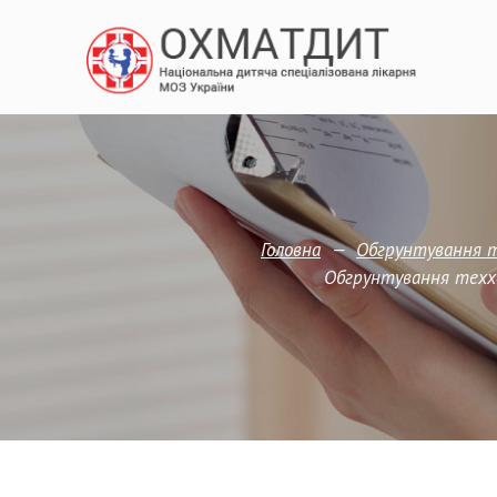
—
Головна
Обгрунтування т
Обгрунтування техха