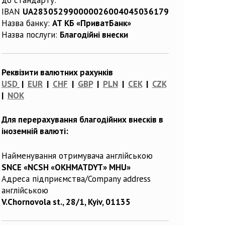
IBAN
UA283052990000026004045036179
Назва банку:
АТ КБ «ПриватБанк»
Назва послуги:
Благодійні внески
Реквізити валютних рахунків
USD
|
EUR
|
CHF
|
GBP
|
PLN
|
CEK
|
CZK
|
NOK
Для перерахування благодійних внесків в
іноземній валюті:
Найменування отримувача англійською
SNCE «NCSH «OKHMATDYT» MHU»
Адреса підприємства/Company address
англійською
V.Chornovola st., 28/1, Kyiv, 01135