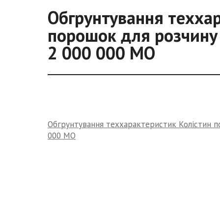
Обгрунтування теххар
порошок для розчину д
2 000 000 МО
Обгрунтування теххарактеристик Колістин пор
000 МО