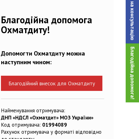
Записатися на консультацiю
Благодійна допомога
Охматдиту!
Благодійна допомога!
Допомогти Охматдиту можна
наступним чином:
Благодійний внесок для Охматдиту
Найменування отримувача:
ДНП «НДСЛ «Охматдит» МОЗ України»
Код отримувача:
01994089
Рахунок отримувача у форматі відповідно
до стандарту: