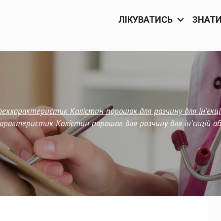
ЛІКУВАТИСЬ
ЗНАТ
еххарактеристик Колістин порошок для розчину для ін'єкці
рактеристик Колістин порошок для розчину для ін’єкцій аб