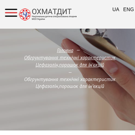
UA
ENG
—
Головна
Обгрунтування технічні характеристик
Цефазолін,порошок для ін'єкцій
—
Обгрунтування технічні характеристик
Цефазолін,порошок для ін’єкцій