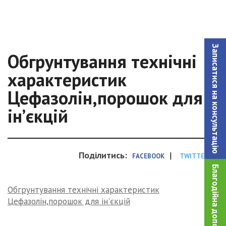
Записатися на консультацiю
Обгрунтування технічні
характеристик
Цефазолін,порошок для
ін’єкцій
Поділитись:
|
FACEBOOK
TWITTER
Благодійна допомога!
Обгрунтування технічні характеристик
Цефазолін,порошок для ін'єкцій