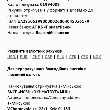
Код отримувача:
01994089
Рахунок отримувача у форматі відповідно до
стандарту:
IBAN
UA283052990000026004045036179
Назва банку:
АТ КБ «ПриватБанк»
Назва послуги:
Благодійні внески
Реквізити валютних рахунків
USD
|
EUR
|
CHF
|
GBP
|
PLN
|
CEK
|
CZK
|
NOK
Для перерахування благодійних внесків в
іноземній валюті:
Найменування отримувача англійською
SNCE «NCSH «OKHMATDYT» MHU»
Адреса підприємства/Company address
англійською
V.Chornovola st., 28/1, Kyiv, 01135