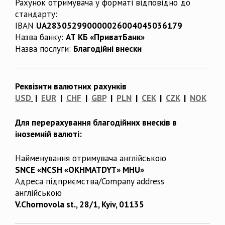
Рахунок отримувача у форматі відповідно до
стандарту:
IBAN
UA283052990000026004045036179
Назва банку:
АТ КБ «ПриватБанк»
Назва послуги:
Благодійні внески
Реквізити валютних рахунків
USD
|
EUR
|
CHF
|
GBP
|
PLN
|
CEK
|
CZK
|
NOK
Для перерахування благодійних внесків в
іноземній валюті:
Найменування отримувача англійською
SNCE «NCSH «OKHMATDYT» MHU»
Адреса підприємства/Company address
англійською
V.Chornovola st., 28/1, Kyiv, 01135