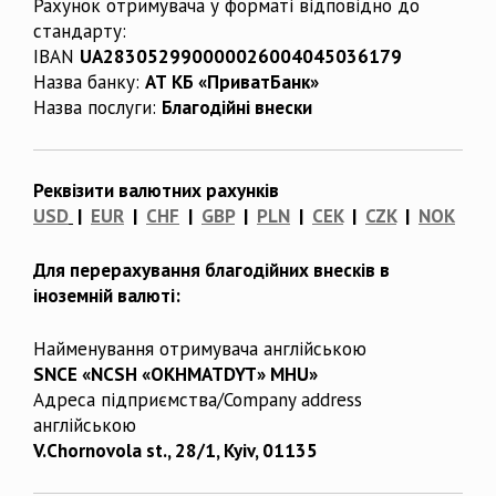
Рахунок отримувача у форматі відповідно до
стандарту:
IBAN
UA283052990000026004045036179
Назва банку:
АТ КБ «ПриватБанк»
Назва послуги:
Благодійні внески
Реквізити валютних рахунків
USD
|
EUR
|
CHF
|
GBP
|
PLN
|
CEK
|
CZK
|
NOK
Для перерахування благодійних внесків в
іноземній валюті:
Найменування отримувача англійською
SNCE «NCSH «OKHMATDYT» MHU»
Адреса підприємства/Company address
англійською
V.Chornovola st., 28/1, Kyiv, 01135