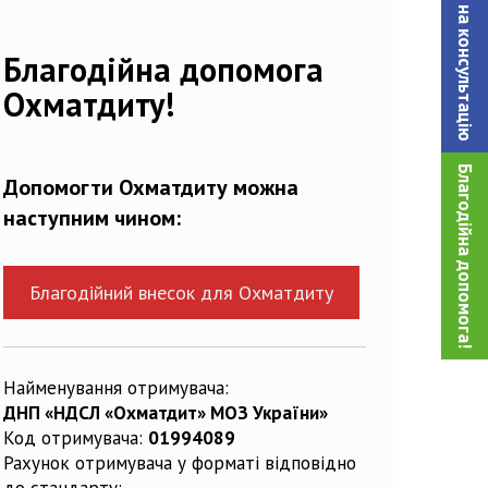
Записатися на консультацiю
Благодійна допомога
Охматдиту!
Благодійна допомога!
Допомогти Охматдиту можна
наступним чином:
Благодійний внесок для Охматдиту
Найменування отримувача:
ДНП «НДСЛ «Охматдит» МОЗ України»
Код отримувача:
01994089
Рахунок отримувача у форматі відповідно
до стандарту: