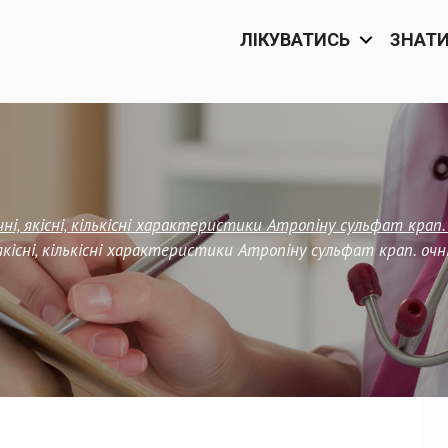
ЛІКУВАТИСЬ
ЗНАТ
і, якісні, кількісні характеристики Атропіну сульфат крап.
кісні, кількісні характеристики Атропіну сульфат крап. очн