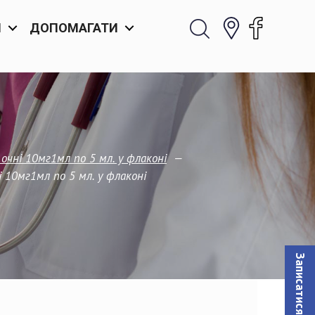
И
ДОПОМАГАТИ
—
 очні 10мг1мл по 5 мл. у флаконі
і 10мг1мл по 5 мл. у флаконі