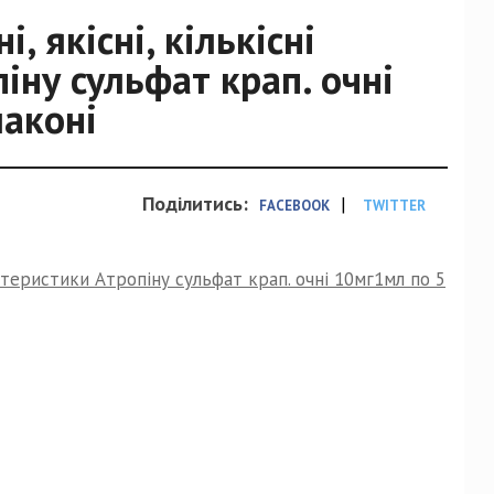
, якісні, кількісні
іну сульфат крап. очні
лаконі
Поділитись:
|
FACEBOOK
TWITTER
актеристики Атропіну сульфат крап. очні 10мг1мл по 5