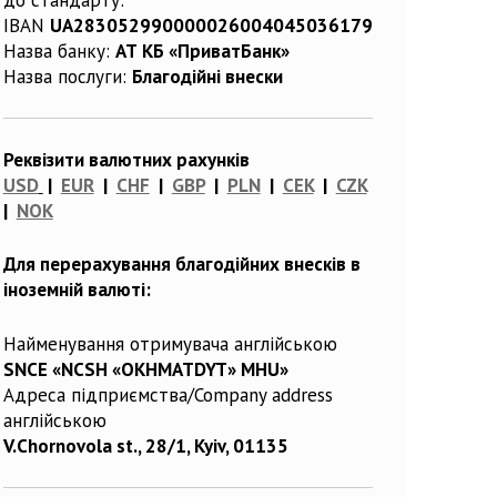
IBAN
UA283052990000026004045036179
Назва банку:
АТ КБ «ПриватБанк»
Назва послуги:
Благодійні внески
Реквізити валютних рахунків
USD
|
EUR
|
CHF
|
GBP
|
PLN
|
CEK
|
CZK
|
NOK
Для перерахування благодійних внесків в
іноземній валюті:
Найменування отримувача англійською
SNCE «NCSH «OKHMATDYT» MHU»
Адреса підприємства/Company address
англійською
V.Chornovola st., 28/1, Kyiv, 01135