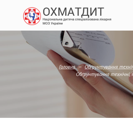
—
Головна
Обґрунтування технічн
Обґрунтування технічні, я