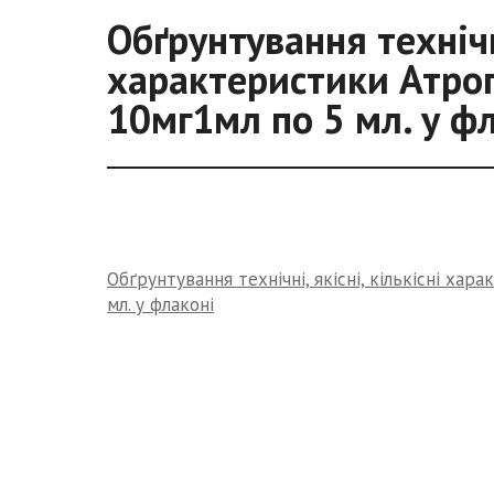
Обґрунтування технічні
характеристики Атроп
10мг1мл по 5 мл. у ф
Обґрунтування технічні, якісні, кількісні хар
мл. у флаконі