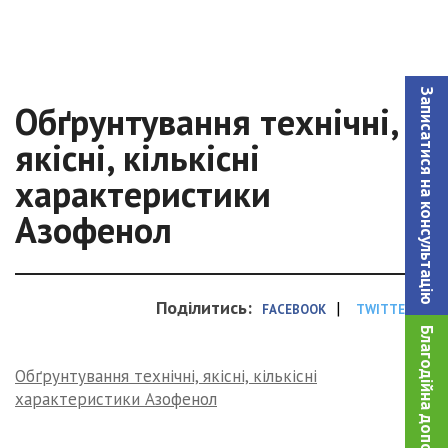
Записатися на консультацiю
Обґрунтування технічні,
якісні, кількісні
характеристики
Азофенол
Поділитись:
|
FACEBOOK
TWITTER
Благодійна допомога!
Обґрунтування технічні, якісні, кількісні
характеристики Азофенол