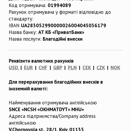
Код отримувача:
01994089
Рахунок отримувача у форматі відповідно до
стандарту:
IBAN
UA283052990000026004045036179
Назва банку:
АТ КБ «ПриватБанк»
Назва послуги:
Благодійні внески
Реквізити валютних рахунків
USD
|
EUR
|
CHF
|
GBP
|
PLN
|
CEK
|
CZK
|
NOK
Для перерахування благодійних внесків в
іноземній валюті:
Найменування отримувача англійською
SNCE «NCSH «OKHMATDYT» MHU»
Адреса підприємства/Company address
англійською
V.Chornovola st., 28/1, Kyiv, 01135