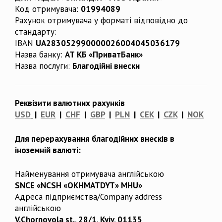
Код отримувача:
01994089
Рахунок отримувача у форматі відповідно до
стандарту:
IBAN
UA283052990000026004045036179
Назва банку:
АТ КБ «ПриватБанк»
Назва послуги:
Благодійні внески
Реквізити валютних рахунків
USD
|
EUR
|
CHF
|
GBP
|
PLN
|
CEK
|
CZK
|
NOK
Для перерахування благодійних внесків в
іноземній валюті:
Найменування отримувача англійською
SNCE «NCSH «OKHMATDYT» MHU»
Адреса підприємства/Company address
англійською
V.Chornovola st., 28/1, Kyiv, 01135