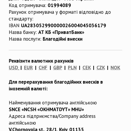
Код отримувача:
01994089
Рахунок отримувача у форматі відповідно до
стандарту:
IBAN
UA283052990000026004045036179
Назва банку:
АТ КБ «ПриватБанк»
Назва послуги:
Благодійні внески
Реквізити валютних рахунків
USD
|
EUR
|
CHF
|
GBP
|
PLN
|
CEK
|
CZK
|
NOK
Для перерахування благодійних внесків в
іноземній валюті:
Найменування отримувача англійською
SNCE «NCSH «OKHMATDYT» MHU»
Адреса підприємства/Company address
англійською
V.Chornovola st., 28/1, Kyiv, 01135