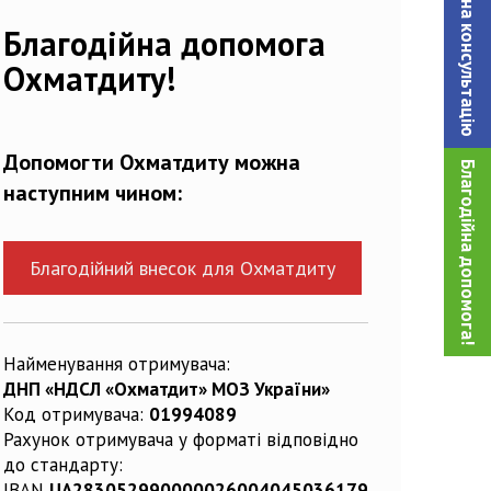
Записатися на консультацiю
Благодійна допомога
Охматдиту!
Допомогти Охматдиту можна
Благодійна допомога!
наступним чином:
Благодійний внесок для Охматдиту
Найменування отримувача:
ДНП «НДСЛ «Охматдит» МОЗ України»
Код отримувача:
01994089
Рахунок отримувача у форматі відповідно
до стандарту:
IBAN
UA283052990000026004045036179