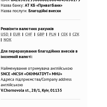
Назва банку:
АТ КБ «ПриватБанк»
Назва послуги:
Благодійні внески
Реквізити валютних рахунків
USD
|
EUR
|
CHF
|
GBP
|
PLN
|
CEK
|
CZK
|
NOK
Для перерахування благодійних внесків в
іноземній валюті:
Найменування отримувача англійською
SNCE «NCSH «OKHMATDYT» MHU»
Адреса підприємства/Company address
англійською
V.Chornovola st., 28/1, Kyiv, 01135