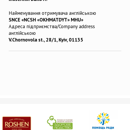
Найменування отримувача англійською
SNCE «NCSH «OKHMATDYT» MHU»
Адреса підприємства/Company address
англійською
V.Chornovola st., 28/1, Kyiv, 01135