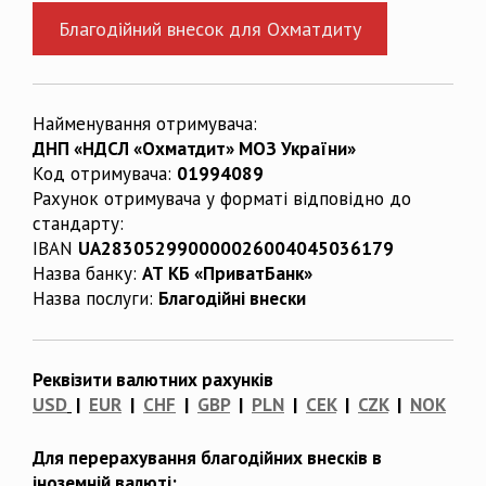
Благодійний внесок для Охматдиту
Найменування отримувача:
ДНП «НДСЛ «Охматдит» МОЗ України»
Код отримувача:
01994089
Рахунок отримувача у форматі відповідно до
стандарту:
IBAN
UA283052990000026004045036179
Назва банку:
АТ КБ «ПриватБанк»
Назва послуги:
Благодійні внески
Реквізити валютних рахунків
USD
|
EUR
|
CHF
|
GBP
|
PLN
|
CEK
|
CZK
|
NOK
Для перерахування благодійних внесків в
іноземній валюті: