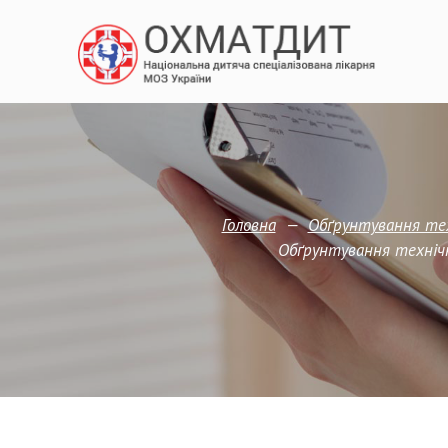
—
Головна
Обґрунтування техн
Обґрунтування технічні