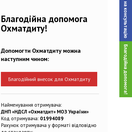
Записатися на консультацiю
Благодійна допомога
Охматдиту!
Благодійна допомога!
Допомогти Охматдиту можна
наступним чином:
Благодійний внесок для Охматдиту
Найменування отримувача:
ДНП «НДСЛ «Охматдит» МОЗ України»
Код отримувача:
01994089
Рахунок отримувача у форматі відповідно
до стандарту: