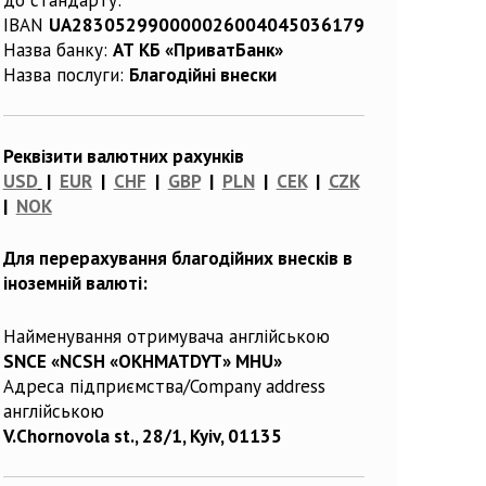
IBAN
UA283052990000026004045036179
Назва банку:
АТ КБ «ПриватБанк»
Назва послуги:
Благодійні внески
Реквізити валютних рахунків
USD
|
EUR
|
CHF
|
GBP
|
PLN
|
CEK
|
CZK
|
NOK
Для перерахування благодійних внесків в
іноземній валюті:
Найменування отримувача англійською
SNCE «NCSH «OKHMATDYT» MHU»
Адреса підприємства/Company address
англійською
V.Chornovola st., 28/1, Kyiv, 01135