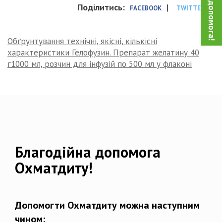
Поділитись:
|
FACEBOOK
TWITTER
Обґрунтування технічні, якісні, кількісні
характеристики Гелофузин. Препарат желатину 40
г1000 мл, розчин для інфузій по 500 мл у флаконі
Благодійна допомога
Охматдиту!
Допомогти Охматдиту можна наступним
чином: