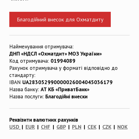
Благодійний внесок для Охматдиту
Найменування отримувача:
ДНП «НДСЛ «Охматдит» МОЗ України»
Код отримувача:
01994089
Рахунок отримувача у форматі відповідно до
стандарту:
IBAN
UA283052990000026004045036179
Назва банку:
АТ КБ «ПриватБанк»
Назва послуги:
Благодійні внески
Реквізити валютних рахунків
USD
|
EUR
|
CHF
|
GBP
|
PLN
|
CEK
|
CZK
|
NOK