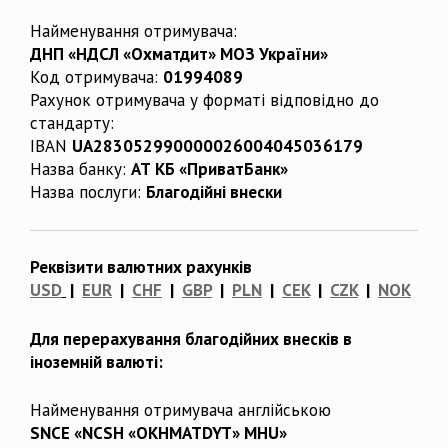
Найменування отримувача:
ДНП «НДСЛ «Охматдит» МОЗ України»
Код отримувача:
01994089
Рахунок отримувача у форматі відповідно до
стандарту:
IBAN
UA283052990000026004045036179
Назва банку:
АТ КБ «ПриватБанк»
Назва послуги:
Благодійні внески
Реквізити валютних рахунків
USD
|
EUR
|
CHF
|
GBP
|
PLN
|
CEK
|
CZK
|
NOK
Для перерахування благодійних внесків в
іноземній валюті:
Найменування отримувача англійською
SNCE «NCSH «OKHMATDYT» MHU»