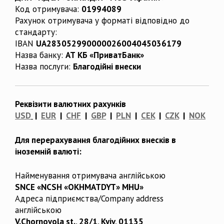
Код отримувача:
01994089
Рахунок отримувача у форматі відповідно до
стандарту:
IBAN
UA283052990000026004045036179
Назва банку:
АТ КБ «ПриватБанк»
Назва послуги:
Благодійні внески
Реквізити валютних рахунків
USD
|
EUR
|
CHF
|
GBP
|
PLN
|
CEK
|
CZK
|
NOK
Для перерахування благодійних внесків в
іноземній валюті:
Найменування отримувача англійською
SNCE «NCSH «OKHMATDYT» MHU»
Адреса підприємства/Company address
англійською
V.Chornovola st., 28/1, Kyiv, 01135