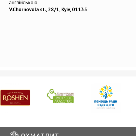
англійською
V.Chornovola st., 28/1, Kyiv, 01135