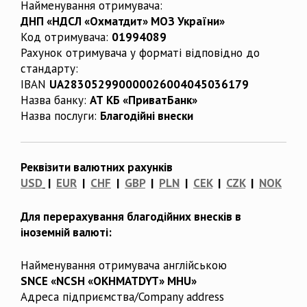
Найменування отримувача:
ДНП «НДСЛ «Охматдит» МОЗ України»
Код отримувача:
01994089
Рахунок отримувача у форматі відповідно до
стандарту:
IBAN
UA283052990000026004045036179
Назва банку:
АТ КБ «ПриватБанк»
Назва послуги:
Благодійні внески
Реквізити валютних рахунків
USD
|
EUR
|
CHF
|
GBP
|
PLN
|
CEK
|
CZK
|
NOK
Для перерахування благодійних внесків в
іноземній валюті:
Найменування отримувача англійською
SNCE «NCSH «OKHMATDYT» MHU»
Адреса підприємства/Company address