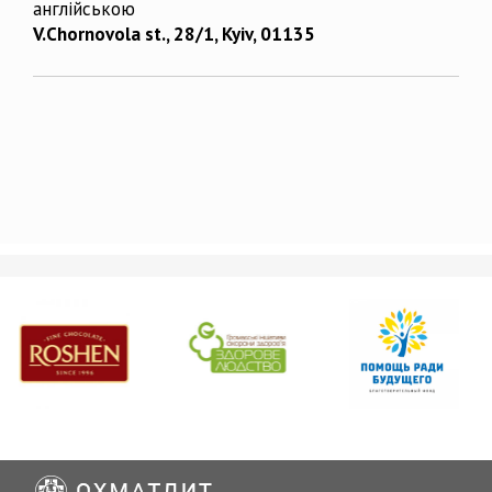
англійською
V.Chornovola st., 28/1, Kyiv, 01135