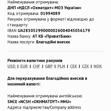
Найменування отримувача:
ДНП «НДСЛ «Охматдит» МОЗ України»
Код отримувача:
01994089
Рахунок отримувача у форматі відповідно до
стандарту:
IBAN
UA283052990000026004045036179
Назва банку:
АТ КБ «ПриватБанк»
Назва послуги:
Благодійні внески
Реквізити валютних рахунків
USD
|
EUR
|
CHF
|
GBP
|
PLN
|
CEK
|
CZK
|
NOK
Для перерахування благодійних внесків в
іноземній валюті:
Найменування отримувача англійською
SNCE «NCSH «OKHMATDYT» MHU»
Адреса підприємства/Company address