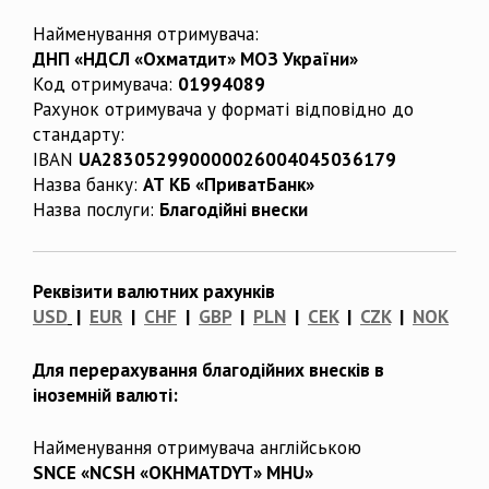
Найменування отримувача:
ДНП «НДСЛ «Охматдит» МОЗ України»
Код отримувача:
01994089
Рахунок отримувача у форматі відповідно до
стандарту:
IBAN
UA283052990000026004045036179
Назва банку:
АТ КБ «ПриватБанк»
Назва послуги:
Благодійні внески
Реквізити валютних рахунків
USD
|
EUR
|
CHF
|
GBP
|
PLN
|
CEK
|
CZK
|
NOK
Для перерахування благодійних внесків в
іноземній валюті:
Найменування отримувача англійською
SNCE «NCSH «OKHMATDYT» MHU»