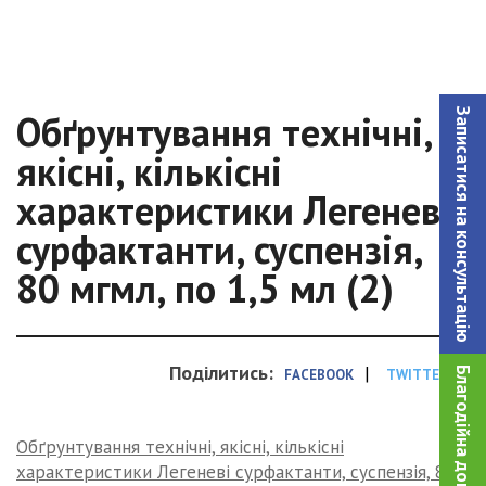
Записатися на консультацiю
Обґрунтування технічні,
якісні, кількісні
характеристики Легеневі
сурфактанти, суспензія,
80 мгмл, по 1,5 мл (2)
Поділитись:
|
Благодійна допомога!
FACEBOOK
TWITTER
Обґрунтування технічні, якісні, кількісні
характеристики Легеневі сурфактанти, суспензія, 80