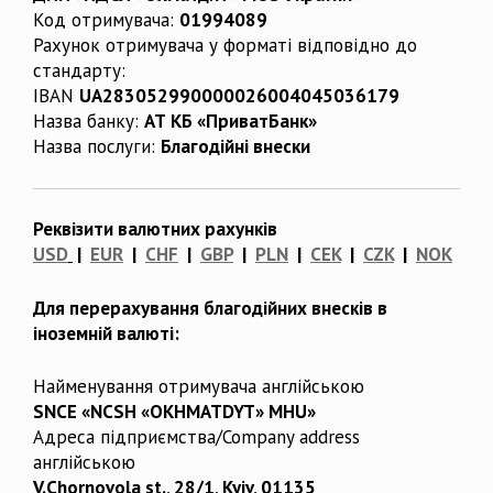
Код отримувача:
01994089
Рахунок отримувача у форматі відповідно до
стандарту:
IBAN
UA283052990000026004045036179
Назва банку:
АТ КБ «ПриватБанк»
Назва послуги:
Благодійні внески
Реквізити валютних рахунків
USD
|
EUR
|
CHF
|
GBP
|
PLN
|
CEK
|
CZK
|
NOK
Для перерахування благодійних внесків в
іноземній валюті:
Найменування отримувача англійською
SNCE «NCSH «OKHMATDYT» MHU»
Адреса підприємства/Company address
англійською
V.Chornovola st., 28/1, Kyiv, 01135