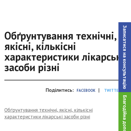
Записатися на консультацiю
Обґрунтування технічні,
якісні, кількісні
характеристики лікарські
засоби різні
Поділитись:
|
FACEBOOK
TWITTER
Благодійна допомога!
Обґрунтування технічні, якісні, кількісні
характеристики лікарські засоби різні