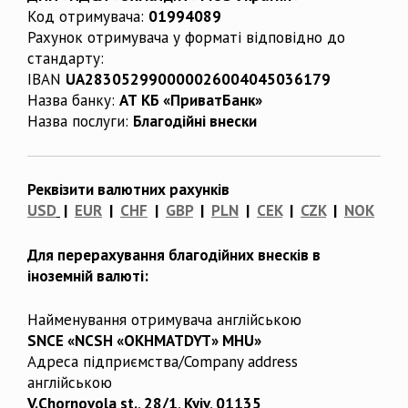
Код отримувача:
01994089
Рахунок отримувача у форматі відповідно до
стандарту:
IBAN
UA283052990000026004045036179
Назва банку:
АТ КБ «ПриватБанк»
Назва послуги:
Благодійні внески
Реквізити валютних рахунків
USD
|
EUR
|
CHF
|
GBP
|
PLN
|
CEK
|
CZK
|
NOK
Для перерахування благодійних внесків в
іноземній валюті:
Найменування отримувача англійською
SNCE «NCSH «OKHMATDYT» MHU»
Адреса підприємства/Company address
англійською
V.Chornovola st., 28/1, Kyiv, 01135