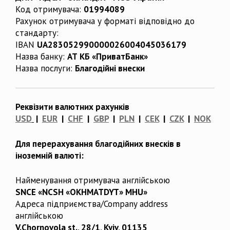
Код отримувача:
01994089
Рахунок отримувача у форматі відповідно до
стандарту:
IBAN
UA283052990000026004045036179
Назва банку:
АТ КБ «ПриватБанк»
Назва послуги:
Благодійні внески
Реквізити валютних рахунків
USD
|
EUR
|
CHF
|
GBP
|
PLN
|
CEK
|
CZK
|
NOK
Для перерахування благодійних внесків в
іноземній валюті:
Найменування отримувача англійською
SNCE «NCSH «OKHMATDYT» MHU»
Адреса підприємства/Company address
англійською
V.Chornovola st., 28/1, Kyiv, 01135