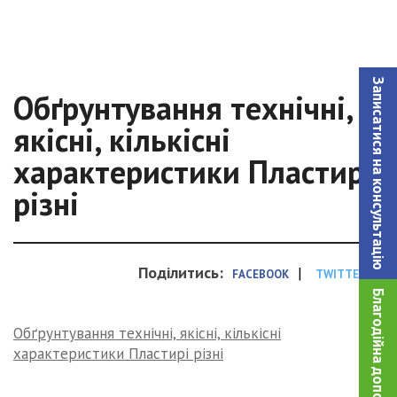
Записатися на консультацiю
Обґрунтування технічні,
якісні, кількісні
характеристики Пластирі
різні
Поділитись:
|
FACEBOOK
TWITTER
Благодійна допомога!
Обґрунтування технічні, якісні, кількісні
характеристики Пластирі різні