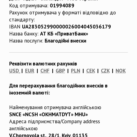
Код отримувача:
01994089
Рахунок отримувача у форматі відповідно до
стандарту:
IBAN
UA283052990000026004045036179
Назва банку:
АТ КБ «ПриватБанк»
Назва послуги:
Благодійні внески
Реквізити валютних рахунків
USD
|
EUR
|
CHF
|
GBP
|
PLN
|
CEK
|
CZK
|
NOK
Для перерахування благодійних внесків в
іноземній валюті:
Найменування отримувача англійською
SNCE «NCSH «OKHMATDYT» MHU»
Адреса підприємства/Company address
англійською
V.Chornovola st., 28/1, Kyiv, 01135