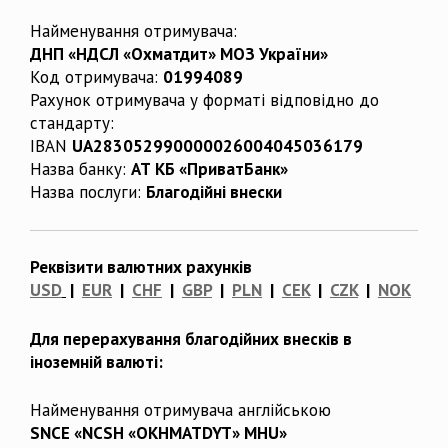
Найменування отримувача:
ДНП «НДСЛ «Охматдит» МОЗ України»
Код отримувача:
01994089
Рахунок отримувача у форматі відповідно до
стандарту:
IBAN
UA283052990000026004045036179
Назва банку:
АТ КБ «ПриватБанк»
Назва послуги:
Благодійні внески
Реквізити валютних рахунків
USD
|
EUR
|
CHF
|
GBP
|
PLN
|
CEK
|
CZK
|
NOK
Для перерахування благодійних внесків в
іноземній валюті:
Найменування отримувача англійською
SNCE «NCSH «OKHMATDYT» MHU»