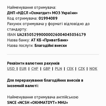
Найменування отримувача:
ДНП «НДСЛ «Охматдит» МОЗ України»
Код отримувача:
01994089
Рахунок отримувача у форматі відповідно до
стандарту:
IBAN
UA283052990000026004045036179
Назва банку:
АТ КБ «ПриватБанк»
Назва послуги:
Благодійні внески
Реквізити валютних рахунків
USD
|
EUR
|
CHF
|
GBP
|
PLN
|
CEK
|
CZK
|
NOK
Для перерахування благодійних внесків в
іноземній валюті:
Найменування отримувача англійською
SNCE «NCSH «OKHMATDYT» MHU»