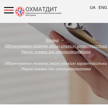
UA
ENG
—
Головна
Обґрунтування технічні, якісні, кількісні характеристики
Ріжуча головка для електродерматома
—
Обґрунтування технічні, якісні, кількісні характеристики
Ріжуча головка для електродерматома