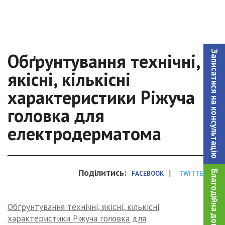
Записатися на консультацiю
Обґрунтування технічні,
якісні, кількісні
характеристики Ріжуча
головка для
електродерматома
Поділитись:
|
Благодійна допомога!
FACEBOOK
TWITTER
Обґрунтування технічні, якісні, кількісні
характеристики Ріжуча головка для