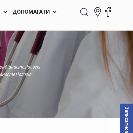
И
ДОПОМАГАТИ
—
онд анастезіологія
анастезіологія