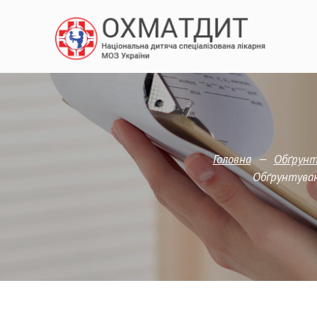
—
Головна
Обґрунту
Обґрунтуван