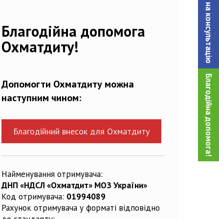
Записатися на консультацiю
Благодійна допомога
Охматдиту!
Благодійна допомога!
Допомогти Охматдиту можна
наступним чином:
Благодійний внесок для Охматдиту
Найменування отримувача:
ДНП «НДСЛ «Охматдит» МОЗ України»
Код отримувача:
01994089
Рахунок отримувача у форматі відповідно
до стандарту: