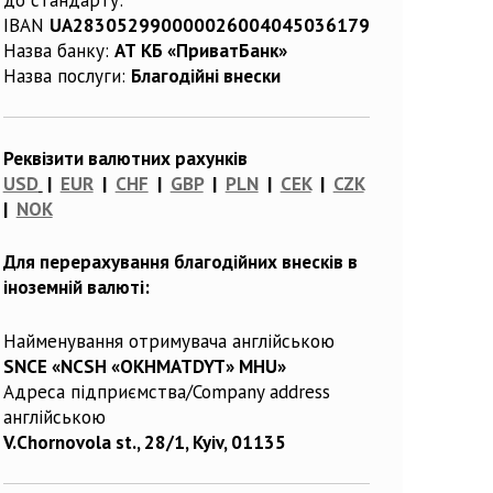
IBAN
UA283052990000026004045036179
Назва банку:
АТ КБ «ПриватБанк»
Назва послуги:
Благодійні внески
Реквізити валютних рахунків
USD
|
EUR
|
CHF
|
GBP
|
PLN
|
CEK
|
CZK
|
NOK
Для перерахування благодійних внесків в
іноземній валюті:
Найменування отримувача англійською
SNCE «NCSH «OKHMATDYT» MHU»
Адреса підприємства/Company address
англійською
V.Chornovola st., 28/1, Kyiv, 01135