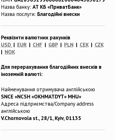
Назва банку:
АТ КБ «ПриватБанк»
Назва послуги:
Благодійні внески
Реквізити валютних рахунків
USD
|
EUR
|
CHF
|
GBP
|
PLN
|
CEK
|
CZK
|
NOK
Для перерахування благодійних внесків в
іноземній валюті:
Найменування отримувача англійською
SNCE «NCSH «OKHMATDYT» MHU»
Адреса підприємства/Company address
англійською
V.Chornovola st., 28/1, Kyiv, 01135