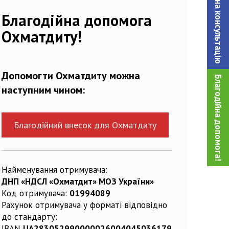
Записатися на консультацiю
Благодійна допомога
Охматдиту!
Допомогти Охматдиту можна
Благодійна допомога!
наступним чином:
Благодійний внесок для Охматдиту
Найменування отримувача:
ДНП «НДСЛ «Охматдит» МОЗ України»
Код отримувача:
01994089
Рахунок отримувача у форматі відповідно
до стандарту:
IBAN
UA283052990000026004045036179