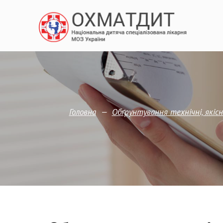
—
Головна
Обґрунтування технічні, якісн