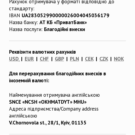
Рахунок отримувача у форматі відповідно до
стандарту:
IBAN
UA283052990000026004045036179
Назва банку:
АТ КБ «ПриватБанк»
Назва послуги:
Благодійні внески
Реквізити валютних рахунків
USD
|
EUR
|
CHF
|
GBP
|
PLN
|
CEK
|
CZK
|
NOK
Для перерахування благодійних внесків в
іноземній валюті:
Найменування отримувача англійською
SNCE «NCSH «OKHMATDYT» MHU»
Адреса підприємства/Company address
англійською
V.Chornovola st., 28/1, Kyiv, 01135