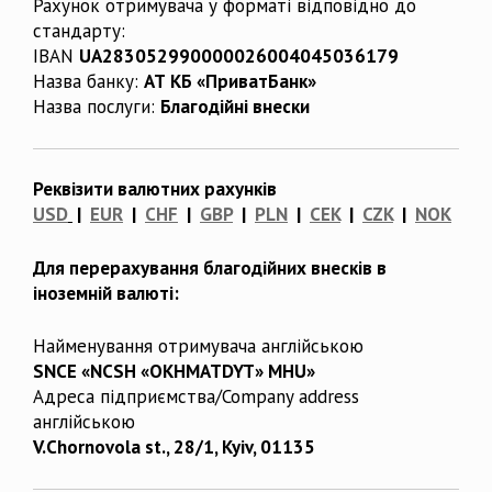
Рахунок отримувача у форматі відповідно до
стандарту:
IBAN
UA283052990000026004045036179
Назва банку:
АТ КБ «ПриватБанк»
Назва послуги:
Благодійні внески
Реквізити валютних рахунків
USD
|
EUR
|
CHF
|
GBP
|
PLN
|
CEK
|
CZK
|
NOK
Для перерахування благодійних внесків в
іноземній валюті:
Найменування отримувача англійською
SNCE «NCSH «OKHMATDYT» MHU»
Адреса підприємства/Company address
англійською
V.Chornovola st., 28/1, Kyiv, 01135