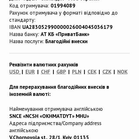
Код отримувача:
01994089
Рахунок отримувача у форматі відповідно до
стандарту:
IBAN
UA283052990000026004045036179
Назва банку:
АТ КБ «ПриватБанк»
Назва послуги:
Благодійні внески
Реквізити валютних рахунків
USD
|
EUR
|
CHF
|
GBP
|
PLN
|
CEK
|
CZK
|
NOK
Для перерахування благодійних внесків в
іноземній валюті:
Найменування отримувача англійською
SNCE «NCSH «OKHMATDYT» MHU»
Адреса підприємства/Company address
англійською
V.Chornovola st., 28/1, Kyiv, 01135