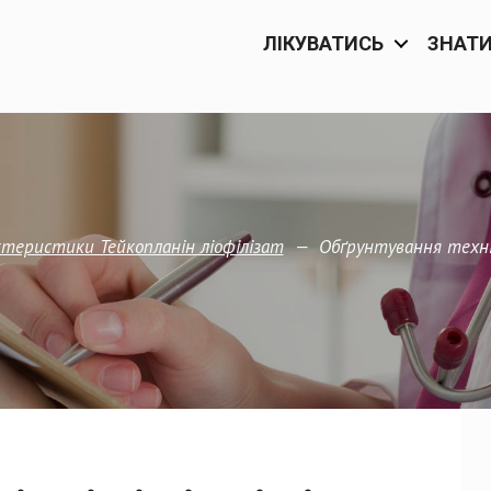
ЛІКУВАТИСЬ
ЗНАТ
—
Обґрунтування техніч
рактеристики Тейкопланін ліофілізат