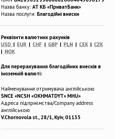
Назва банку:
АТ КБ «ПриватБанк»
Назва послуги:
Благодійні внески
Реквізити валютних рахунків
USD
|
EUR
|
CHF
|
GBP
|
PLN
|
CEK
|
CZK
|
NOK
Для перерахування благодійних внесків в
іноземній валюті:
Найменування отримувача англійською
SNCE «NCSH «OKHMATDYT» MHU»
Адреса підприємства/Company address
англійською
V.Chornovola st., 28/1, Kyiv, 01135