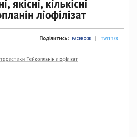
, якісні, кількісні
планін ліофілізат
Поділитись:
|
FACEBOOK
TWITTER
актеристики Тейкопланін ліофілізат