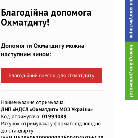
Записатися на консультацiю
Благодійна допомога
Охматдиту!
Допомогти Охматдиту можна
Благодійна допомога!
наступним чином:
Благодійний внесок для Охматдиту
Найменування отримувача:
ДНП «НДСЛ «Охматдит» МОЗ України»
Код отримувача:
01994089
Рахунок отримувача у форматі відповідно
до стандарту:
IBAN
UA283052990000026004045036179