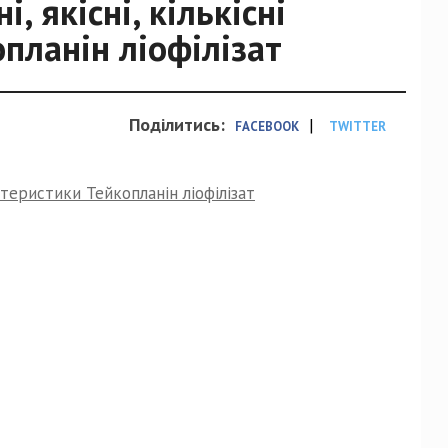
, якісні, кількісні
планін ліофілізат
Поділитись:
|
FACEBOOK
TWITTER
актеристики Тейкопланін ліофілізат