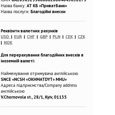
Назва банку:
АТ КБ «ПриватБанк»
Назва послуги:
Благодійні внески
Реквізити валютних рахунків
USD
|
EUR
|
CHF
|
GBP
|
PLN
|
CEK
|
CZK
|
NOK
Для перерахування благодійних внесків в
іноземній валюті:
Найменування отримувача англійською
SNCE «NCSH «OKHMATDYT» MHU»
Адреса підприємства/Company address
англійською
V.Chornovola st., 28/1, Kyiv, 01135