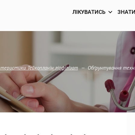
ЛІКУВАТИСЬ
ЗНАТ
—
Обґрунтування техніч
рактеристики Тейкопланін ліофілізат