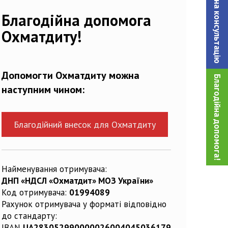
Записатися на консультацiю
Благодійна допомога
Охматдиту!
Допомогти Охматдиту можна
Благодійна допомога!
наступним чином:
Благодійний внесок для Охматдиту
Найменування отримувача:
ДНП «НДСЛ «Охматдит» МОЗ України»
Код отримувача:
01994089
Рахунок отримувача у форматі відповідно
до стандарту:
IBAN
UA283052990000026004045036179