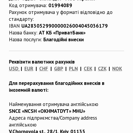
Код отримувача:
01994089
Рахунок отримувача у форматі відповідно до
стандарту:
IBAN
UA283052990000026004045036179
Назва банку:
АТ КБ «ПриватБанк»
Назва послуги:
Благодійні внески
Реквізити валютних рахунків
USD
|
EUR
|
CHF
|
GBP
|
PLN
|
CEK
|
CZK
|
NOK
Для перерахування благодійних внесків в
іноземній валюті:
Найменування отримувача англійською
SNCE «NCSH «OKHMATDYT» MHU»
Адреса підприємства/Company address
англійською
V.Chornovola st., 28/1, Kyiv, 01135