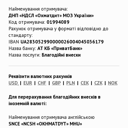
Найменування отримувача:
ДНП «НДСЛ «Охматдит» МОЗ України»
Код отримувача:
01994089
Рахунок отримувача у форматі відповідно до
стандарту:
IBAN
UA283052990000026004045036179
Назва банку:
АТ КБ «ПриватБанк»
Назва послуги:
Благодійні внески
Реквізити валютних рахунків
USD
|
EUR
|
CHF
|
GBP
|
PLN
|
CEK
|
CZK
|
NOK
Для перерахування благодійних внесків в
іноземній валюті:
Найменування отримувача англійською
SNCE «NCSH «OKHMATDYT» MHU»