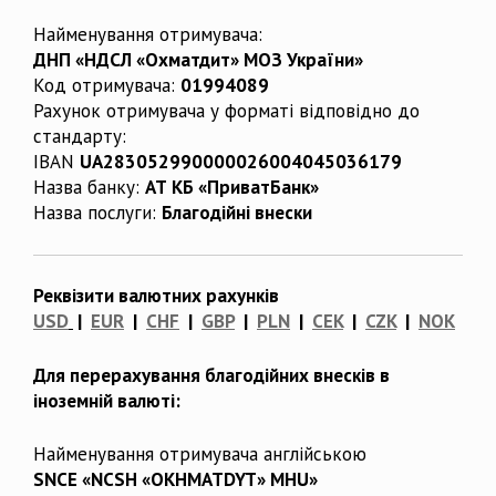
Найменування отримувача:
ДНП «НДСЛ «Охматдит» МОЗ України»
Код отримувача:
01994089
Рахунок отримувача у форматі відповідно до
стандарту:
IBAN
UA283052990000026004045036179
Назва банку:
АТ КБ «ПриватБанк»
Назва послуги:
Благодійні внески
Реквізити валютних рахунків
USD
|
EUR
|
CHF
|
GBP
|
PLN
|
CEK
|
CZK
|
NOK
Для перерахування благодійних внесків в
іноземній валюті:
Найменування отримувача англійською
SNCE «NCSH «OKHMATDYT» MHU»