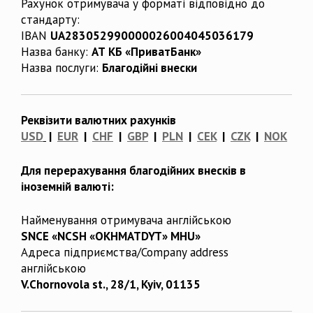
Рахунок отримувача у форматі відповідно до
стандарту:
IBAN
UA283052990000026004045036179
Назва банку:
АТ КБ «ПриватБанк»
Назва послуги:
Благодійні внески
Реквізити валютних рахунків
USD
|
EUR
|
CHF
|
GBP
|
PLN
|
CEK
|
CZK
|
NOK
Для перерахування благодійних внесків в
іноземній валюті:
Найменування отримувача англійською
SNCE «NCSH «OKHMATDYT» MHU»
Адреса підприємства/Company address
англійською
V.Chornovola st., 28/1, Kyiv, 01135