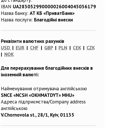
IBAN
UA283052990000026004045036179
Назва банку:
АТ КБ «ПриватБанк»
Назва послуги:
Благодійні внески
Реквізити валютних рахунків
USD
|
EUR
|
CHF
|
GBP
|
PLN
|
CEK
|
CZK
|
NOK
Для перерахування благодійних внесків в
іноземній валюті:
Найменування отримувача англійською
SNCE «NCSH «OKHMATDYT» MHU»
Адреса підприємства/Company address
англійською
V.Chornovola st., 28/1, Kyiv, 01135