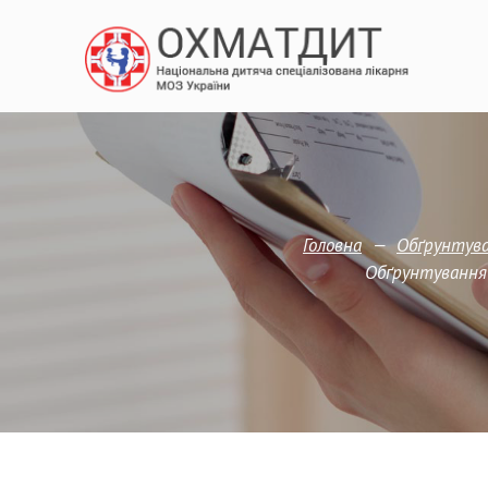
—
Головна
Обґрунтува
Обґрунтування 