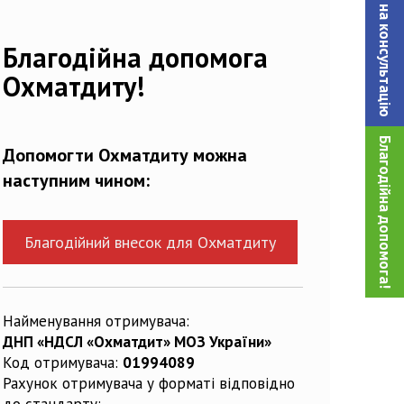
Записатися на консультацiю
Благодійна допомога
Охматдиту!
Благодійна допомога!
Допомогти Охматдиту можна
наступним чином:
Благодійний внесок для Охматдиту
Найменування отримувача:
ДНП «НДСЛ «Охматдит» МОЗ України»
Код отримувача:
01994089
Рахунок отримувача у форматі відповідно
до стандарту: