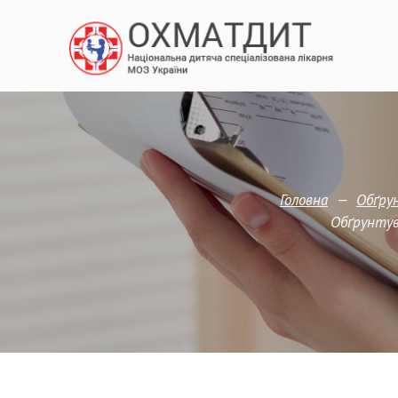
—
Головна
Обґрун
Обґрунтув