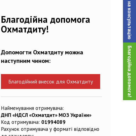
Записатися на консультацiю
Благодійна допомога
Охматдиту!
Благодійна допомога!
Допомогти Охматдиту можна
наступним чином:
Благодійний внесок для Охматдиту
Найменування отримувача:
ДНП «НДСЛ «Охматдит» МОЗ України»
Код отримувача:
01994089
Рахунок отримувача у форматі відповідно
до стандарту: