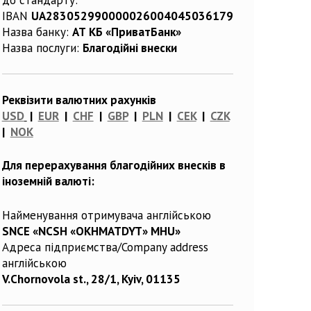
IBAN
UA283052990000026004045036179
Назва банку:
АТ КБ «ПриватБанк»
Назва послуги:
Благодійні внески
Реквізити валютних рахунків
USD
|
EUR
|
CHF
|
GBP
|
PLN
|
CEK
|
CZK
|
NOK
Для перерахування благодійних внесків в
іноземній валюті:
Найменування отримувача англійською
SNCE «NCSH «OKHMATDYT» MHU»
Адреса підприємства/Company address
англійською
V.Chornovola st., 28/1, Kyiv, 01135