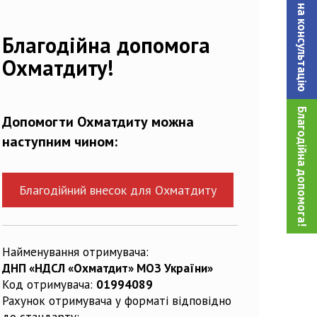
Записатися на консультацiю
Благодійна допомога
Охматдиту!
Благодійна допомога!
Допомогти Охматдиту можна
наступним чином:
Благодійний внесок для Охматдиту
Найменування отримувача:
ДНП «НДСЛ «Охматдит» МОЗ України»
Код отримувача:
01994089
Рахунок отримувача у форматі відповідно
до стандарту: