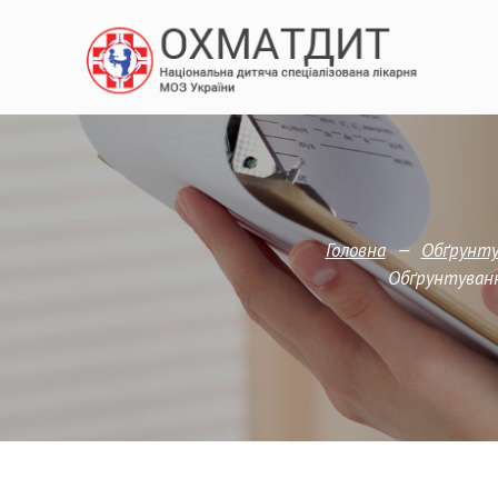
—
Головна
Обґрунтув
Обґрунтуванн