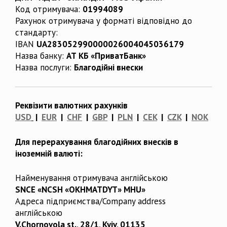
Код отримувача:
01994089
Рахунок отримувача у форматі відповідно до
стандарту:
IBAN
UA283052990000026004045036179
Назва банку:
АТ КБ «ПриватБанк»
Назва послуги:
Благодійні внески
Реквізити валютних рахунків
USD
|
EUR
|
CHF
|
GBP
|
PLN
|
CEK
|
CZK
|
NOK
Для перерахування благодійних внесків в
іноземній валюті:
Найменування отримувача англійською
SNCE «NCSH «OKHMATDYT» MHU»
Адреса підприємства/Company address
англійською
V.Chornovola st., 28/1, Kyiv, 01135