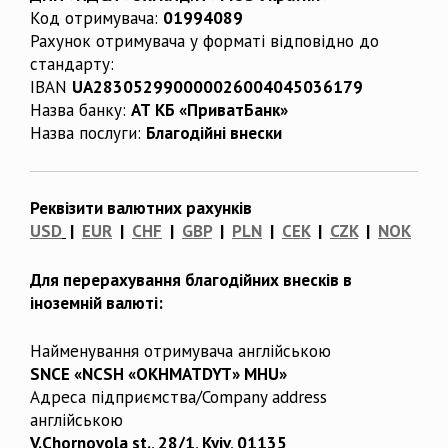
Код отримувача:
01994089
Рахунок отримувача у форматі відповідно до
стандарту:
IBAN
UA283052990000026004045036179
Назва банку:
АТ КБ «ПриватБанк»
Назва послуги:
Благодійні внески
Реквізити валютних рахунків
USD
|
EUR
|
CHF
|
GBP
|
PLN
|
CEK
|
CZK
|
NOK
Для перерахування благодійних внесків в
іноземній валюті:
Найменування отримувача англійською
SNCE «NCSH «OKHMATDYT» MHU»
Адреса підприємства/Company address
англійською
V.Chornovola st., 28/1, Kyiv, 01135